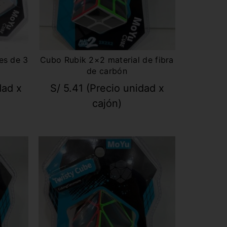
es de 3
Cubo Rubik 2×2 material de fibra
de carbón
dad x
S/
5.41
(Precio unidad x
cajón)