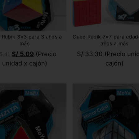
 Rubik 3×3 para 3 años a
Cubo Rubik 7×7 para edad
más
años a más
S/
5.09
(Precio
S/
33.30
(Precio uni
5.41
unidad x cajón)
cajón)