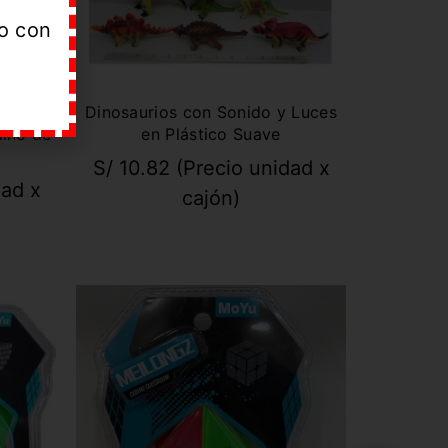
do con
aurus
Dinosaurios con Sonido y Luces
Niño de
en Plástico Suave
S/
10.82
(Precio unidad x
dad x
cajón)