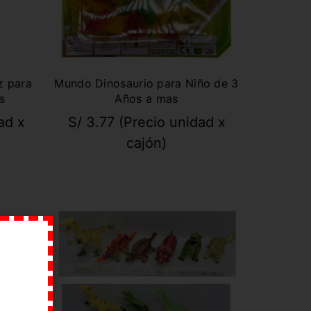
z para
Mundo Dinosaurio para Niño de 3
s
Años a mas
ad x
S/
3.77
(Precio unidad x
cajón)