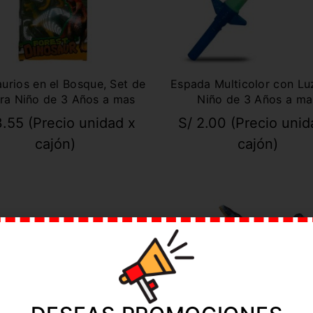
urios en el Bosque, Set de
Espada Multicolor con Lu
ra Niño de 3 Años a mas
Niño de 3 Años a ma
.55
(Precio unidad x
S/
2.00
(Precio unid
cajón)
cajón)