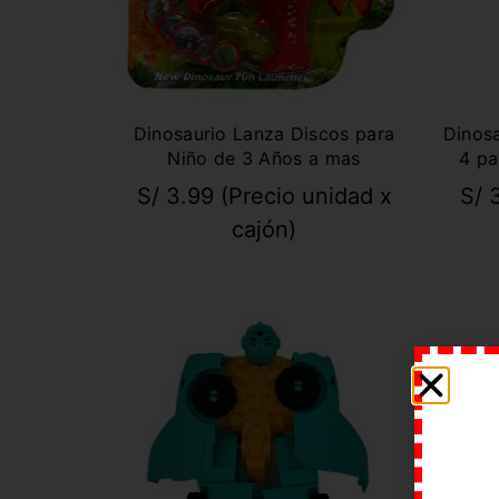
Dinosaurio Lanza Discos para
Dinosa
Niño de 3 Años a mas
4 pa
S/
3.99
(Precio unidad x
S/
3
cajón)