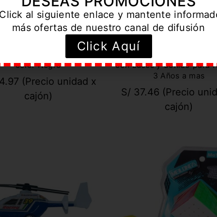
DESEAS PROMOCIONES
Click al siguiente enlace y mantente informa
más ofertas de nuestro canal de difusión
Click Aquí
 Juego de Mesa en Metal y
Dinosaurio Marino Mosas
color Negro
con Luces y Sonido para 
3 Años a mas
4.97
(Precio unidad x
S/
37.46
(Precio uni
cajón)
cajón)