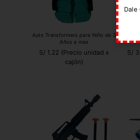
Dale 
Auto Transformers para Niño de 3
Bingo
Años a mas
S/
1.22
(Precio unidad x
S/
3
cajón)