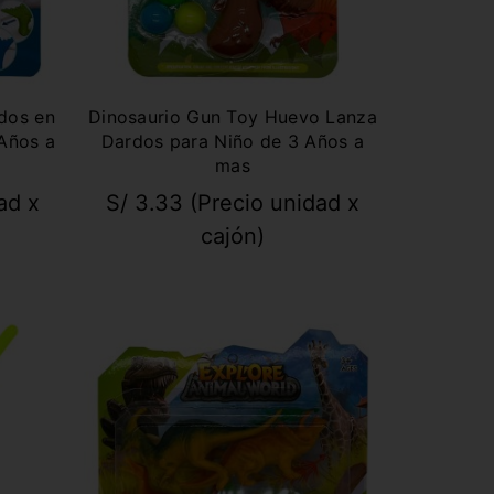
dos en
Dinosaurio Gun Toy Huevo Lanza
 Años a
Dardos para Niño de 3 Años a
mas
ad x
S/
3.33
(Precio unidad x
cajón)