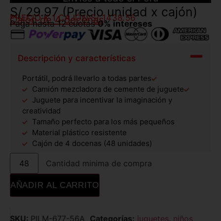
S/
29.97
(Precio unidad x cajón)
PRECIO X 1 CAJÓN:
S/ 1438.56
Cajón de 4 docenas
Paga hasta 12 cuotas
0% intereses
Descripción y características
Portátil, podrá llevarlo a todas partes
Camión mezcladora de cemente de juguete
Juguete para incentivar la imaginación y
creatividad
Tamaño perfecto para los más pequeños
Material plástico resistente
Cajón de 4 docenas (48 unidades)
Cantidad minima de compra
AÑADIR AL CARRITO
SKU:
PILM-677-56A
Categorías:
juguetes
,
niños