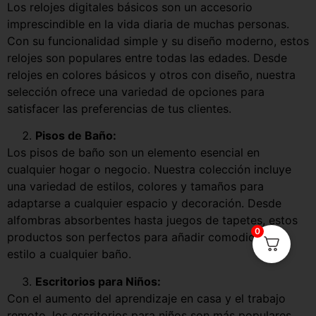
Los relojes digitales básicos son un accesorio
imprescindible en la vida diaria de muchas personas.
Con su funcionalidad simple y su diseño moderno, estos
relojes son populares entre todas las edades. Desde
relojes en colores básicos y otros con diseño, nuestra
selección ofrece una variedad de opciones para
satisfacer las preferencias de tus clientes.
Pisos de Baño:
Los pisos de baño son un elemento esencial en
cualquier hogar o negocio. Nuestra colección incluye
una variedad de estilos, colores y tamaños para
adaptarse a cualquier espacio y decoración. Desde
alfombras absorbentes hasta juegos de tapetes, estos
0
productos son perfectos para añadir comodidad y
estilo a cualquier baño.
Escritorios para Niños:
Con el aumento del aprendizaje en casa y el trabajo
remoto, los escritorios para niños son más populares