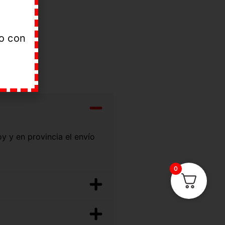
do con
oy y en provincia el envío
0