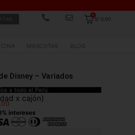
0
S/
0.00
RTAS
OCINA
MASCOTAS
BLOG
 de Disney – Variados
íos a todo el Perú
idad x cajón)
2.00
0% intereses