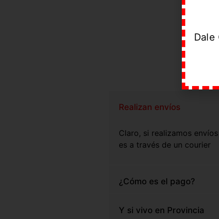
Dale 
Realizan envíos
Claro, si realizamos envíos
es a través de un courier
¿Cómo es el pago?
Y si vivo en Provincia