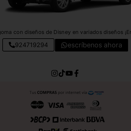
 goma con diseños de Disney en variados diseños ¡En
escríbenos ahora
924719294