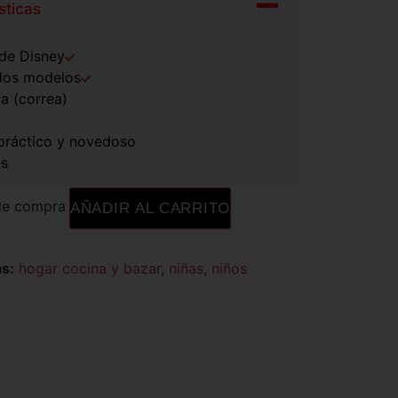
sticas
 de Disney
idos modelos
a (correa)
, práctico y novedoso
es
de compra
AÑADIR AL CARRITO
s:
hogar cocina y bazar
,
niñas
,
niños