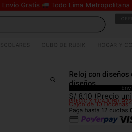
Envío Gratis
Todo Lima Metropolitana
OFE
ESCOLARES
CUBO DE RUBIK
HOGAR Y C
Reloj con diseños
diseños
Env
S/
8.10
(Precio un
PRECIO X 1 CAJÓN:
S/ 97
Cajón de 10 Docenas
Paga hasta 12 cuotas