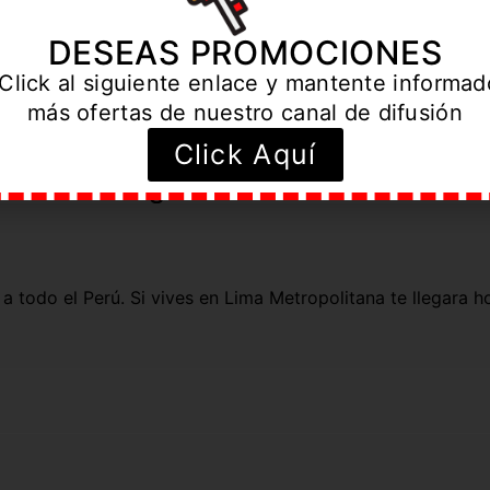
Correa de Goma
DESEAS PROMOCIONES
Tamaño de 25 centímetros largo
Click al siguiente enlace y mantente informa
más ofertas de nuestro canal de difusión
Click Aquí
Preguntas Frecuentes
 a todo el Perú. Si vives en Lima Metropolitana te llegara h