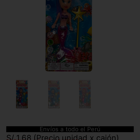
Envíos a todo el Perú
S/
1.68
(Precio unidad x cajón)