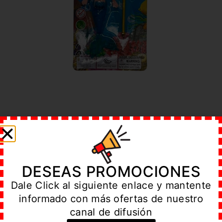
Un juguete perfecto como premio o
regalo en fiestas infantiles
Un juguete para los más pequeños del
hogar
DESEAS PROMOCIONES
Dale Click al siguiente enlace y mantente
informado con más ofertas de nuestro
canal de difusión