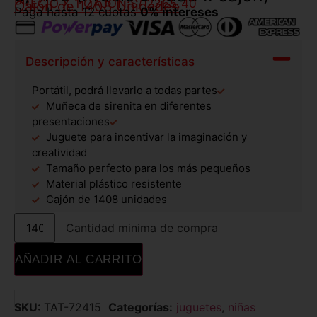
PRECIO X 1 CAJÓN:
S/ 2365.40
Cajón de 1408 Unidades
Paga hasta 12 cuotas
0% intereses
Descripción y características
Portátil, podrá llevarlo a todas partes
Muñeca de sirenita en diferentes
presentaciones
Juguete para incentivar la imaginación y
creatividad
Tamaño perfecto para los más pequeños
Material plástico resistente
Cajón de 1408 unidades
Cantidad minima de compra
AÑADIR AL CARRITO
SKU:
TAT-72415
Categorías:
juguetes
,
niñas