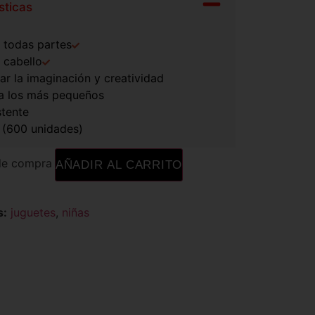
sticas
a todas partes
 cabello
ar la imaginación y creatividad
a los más pequeños
stente
 (600 unidades)
de compra
AÑADIR AL CARRITO
s:
juguetes
,
niñas