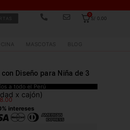
0
S/
0.00
RTAS
OCINA
MASCOTAS
BLOG
 con Diseño para Niña de 3
íos a todo el Perú
idad x cajón)
98.00
0% intereses