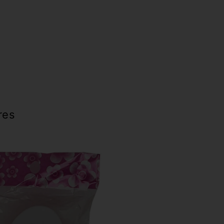
e
res