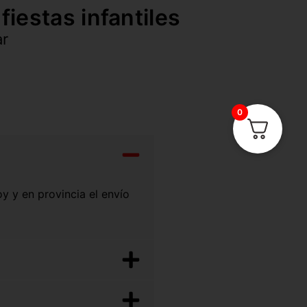
iestas infantiles
ar
0
oy y en provincia el envío