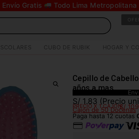
Envío Gratis
Todo Lima Metropolitana
OFE
ESCOLARES
CUBO DE RUBIK
HOGAR Y C
Cepillo de Cabello
años a mas
Env
S/
1.83
(Precio un
PRECIO X 1 CAJÓN:
S/ 10
Cajón de 50 Docenas
Paga hasta 12 cuotas